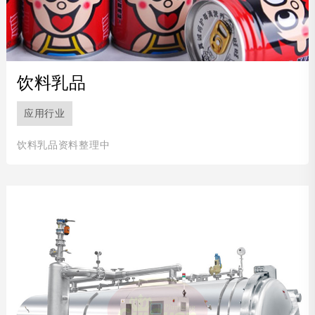
海鲜类
休闲保健品
粥类
饮料乳品
食品罐头
应用行业
宠物食品
饮料乳品资料整理中
农产品
包装分类
罐装
盒装
袋装
玻璃瓶/罐