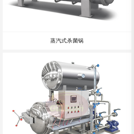
蒸汽式杀菌锅
蒸汽式杀菌锅，饱和蒸汽杀菌是最直接最基础的杀菌方式。
杀菌锅内蒸汽扩散管贯穿杀菌锅的整个长度方向，喷气孔孔
径和数量符合美国联邦食品法规，CFR113条款和美国食品
加工业协会26・L公报规范要求。...
查看详情